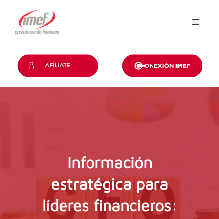
Inicio
Grupos
Revista
Convención
Certificaciones
Información
Contacto
estratégica para
líderes financieros: