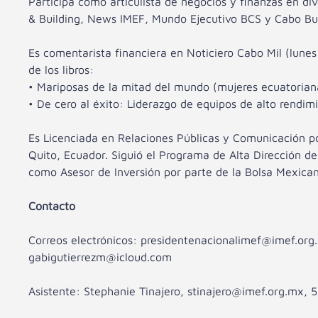
Participa como articulista de negocios y finanzas en di
& Building, News IMEF, Mundo Ejecutivo BCS y Cabo Bu
Es comentarista financiera en Noticiero Cabo Mil (lune
de los libros:
• Mariposas de la mitad del mundo (mujeres ecuatorian
• De cero al éxito: Liderazgo de equipos de alto rendim
Es Licenciada en Relaciones Públicas y Comunicación p
Quito, Ecuador. Siguió el Programa de Alta Dirección de
como Asesor de Inversión por parte de la Bolsa Mexican
Contacto
Correos electrónicos: presidentenacionalimef@imef.org
gabigutierrezm@icloud.com
Asistente: Stephanie Tinajero, stinajero@imef.org.mx, 