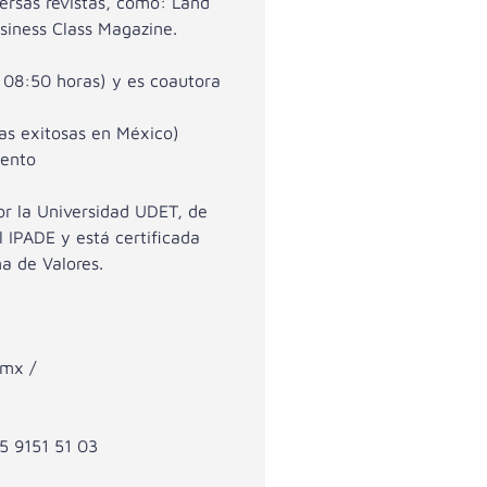
versas revistas, como: Land
siness Class Magazine.
s 08:50 horas) y es coautora
as exitosas en México)
iento
or la Universidad UDET, de
l IPADE y está certificada
a de Valores.
.mx /
55 9151 51 03