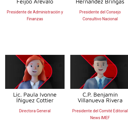
Feijoo Arévalo
Hernández Bringas
Presidente de Administración y
Presidente del Consejo
Finanzas
Consultivo Nacional
Lic. Paula Ivonne
C.P. Benjamín
Íñiguez Cottier
Villanueva Rivera
Directora General
Presidente del Comité Editorial
News IMEF