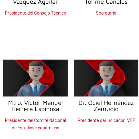
Vázquez Aguilar
Tohme Canales
Presidente del Consejo Técnico
Secretario
Mtro. Víctor Manuel
Dr. Ociel
Hernández
Herrera Espinosa
Zamudio
Presidente del Comité Nacional
Presidente del Indicador IMEF
de Estudios Económicos