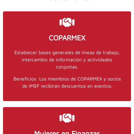
COPARMEX
Contacto IMEF
Establecer bases generales de líneas de trabajo,
intercambio de información y actividades
55
y
stinajero@imef.org.mx
Stephanie Tinajero,
conjuntas.
ext. 0
9151 5100
Beneficios: Los miembros de COPARMEX y socios
de IMEF recibirán descuentos en eventos.
Mujeres en Finanzas