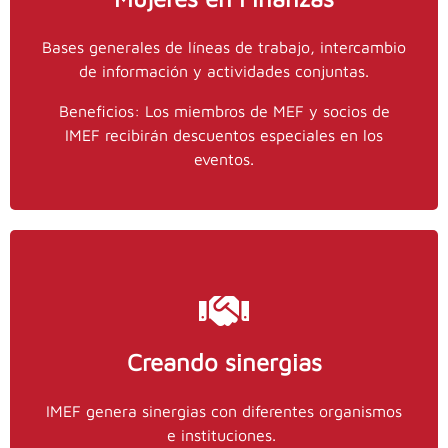
Contacto IMEF
Bases generales de líneas de trabajo, intercambio
de información y actividades conjuntas.
55
y
stinajero@imef.org.mx
Stephanie Tinajero,
Beneficios: Los miembros de MEF y socios de
ext. 0
9151 5100
IMEF recibirán descuentos especiales en los
eventos.
Creando sinergias
Contacto
IMEF genera sinergias con diferentes organismos
IMEF Convenios y Alianzas.
e instituciones.