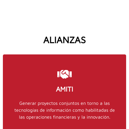
ALIANZAS
AMITI
Contacto IMEF
Generar proyectos conjuntos en torno a las
55
y
stinajero@imef.org.mx
Stephanie Tinajero,
tecnologías de información como habilitadas de
ext. 0
9151 5100
las operaciones financieras y la innovación.