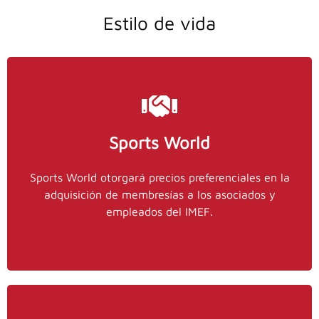
Estilo de vida
Sports World
Contactos
Sports World otorgará precios preferenciales en la
55
y
stinajero@imef.org.mx
Stephanie Tinajero,
adquisición de membresías a los asociados y
ext. 0
9151 5100
empleados del IMEF.