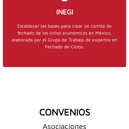
INEGI
Contacto IMEF
Establecer las bases para crear un comité de
55
fechado de los ciclos económicos en México,
y
stinajero@imef.org.mx
Stephanie Tinajero,
elaborada por el Grupo de Trabajo de expertos en
ext. 0
9151 5100
Fechado de Ciclos.
CONVENIOS
Asociaciones