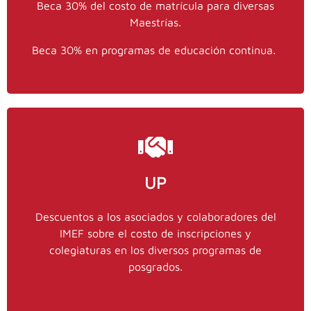
Beca 30% del costo de matrícula para diversas
ext. 0
55 9151 5100
y
Maestrías.
y
55 7434 4824
UDLAP: WhatsApp:
Beca 30% en programas de educación continua.
www.udlapjenkins.mx
Contactos
UP
stinajero@imef.org.mx
IMEF: Stephanie Tinajero,
Descuentos a los asociados y colaboradores del
ext. 0
55 9151 5100
y
IMEF sobre el costo de inscripciones y
colegiaturas en los diversos programas de
UP: Carlos G. Herrera Mendiolea,
posgrados.
5543391486
y
cgherrera@up.edu.mx