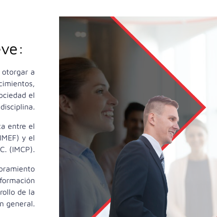
eve:
 otorgar a
cimientos,
ociedad el
disciplina.
a entre el
IMEF) y el
C. (IMCP).
ejoramiento
 formación
rollo de la
n general.