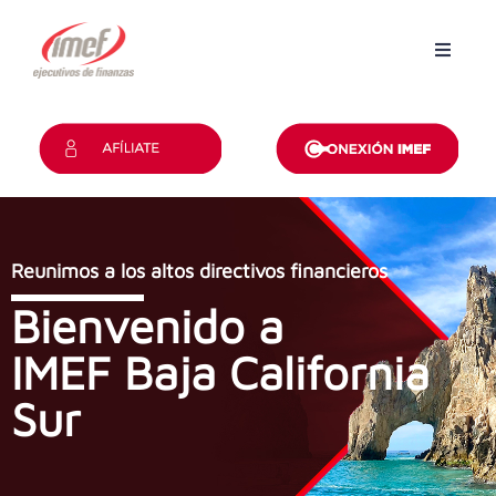
Inicio
Grupos
Revista
Reunimos a los altos directivos financieros
Convención
Bienvenido a
Certificaciones
IMEF Baja California
Contacto
Sur