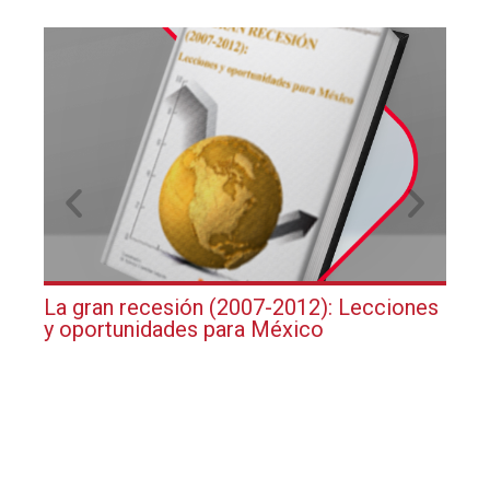
La gran recesión (2007-2012): Lecciones
Tem
y oportunidades para México
Prá
Jub