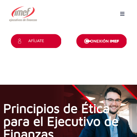
Inicio
Grupos
Revista
Convención
Certificaciones
Principios de Ética
Contacto
para el Ejecutivo de
Finanzas