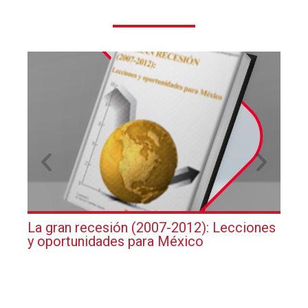
La gran recesión (2007-2012): Lecciones
Tem
y oportunidades para México
Prá
Jub