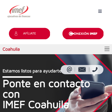
Inicio
Grupos
Coahuila
Revista
Convención
Estamos listos para ayudarte
Certificaciones
Ponte en contacto
con
Contacto
IMEF Coahuila