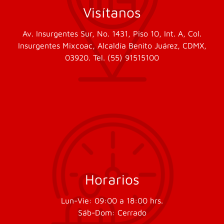
Visítanos
Av. Insurgentes Sur, No. 1431, Piso 10, Int. A, Col.
Insurgentes Mixcoac, Alcaldía Benito Juárez, CDMX,
03920. Tel. (55) 91515100
Horarios
Lun-Vie: 09:00 a 18:00 hrs.
Sáb-Dom: Cerrado