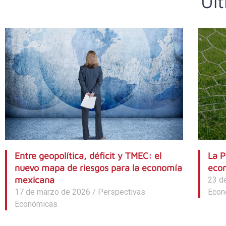
Últ
Entre geopolítica, déficit y TMEC: el
La P
nuevo mapa de riesgos para la economía
econ
mexicana
23 d
17 de marzo de 2026
/
Perspectivas
Econ
Económicas