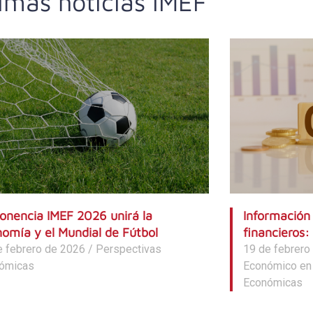
imas noticias IMEF
onencia IMEF 2026 unirá la
Información 
omía y el Mundial de Fútbol
financieros:
e febrero de 2026
/
Perspectivas
19 de febrero
ómicas
Económico en
Económicas