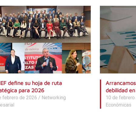
MEF define su hoja de ruta
Arrancamos 
atégica para 2026
debilidad en
e febrero de 2026
/
Networking
10 de febrero
esarial
Económicas